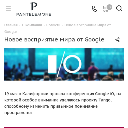
0
Главная
-
О компании
-
Новости
-
Новое восприятие мира от
Google
Новое восприятие мира от Google
19 мая в Калифорнии прошла конференция Google iO, на
которой особое внимание уделялось проекту Tango,
способному изменить привычное понимание
пространства.