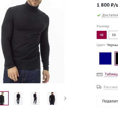
1 800
₽
/
Достато
Размер
48
50
Цвет:
Черны
Таблиц
Рассчит
Поделит