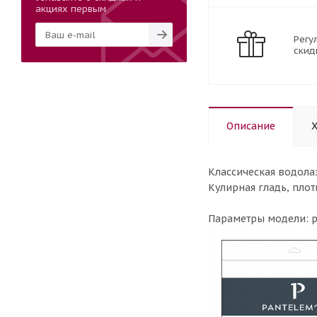
акциях первым
Регу
скид
Описание
Классическая водола
Кулирная гладь, плот
Параметры модели: ро